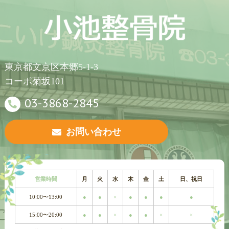
東京都文京区本郷5-1-3
コーポ菊坂101
03-3868-2845
お問い合わせ
営業時間
月
火
水
木
金
土
日、祝日
10:00〜13:00
●
●
×
●
●
●
●
15:00〜20:00
●
●
×
●
●
×
×