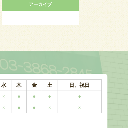
アーカイブ
水
木
金
土
日、祝日
×
●
●
●
●
×
●
●
×
×